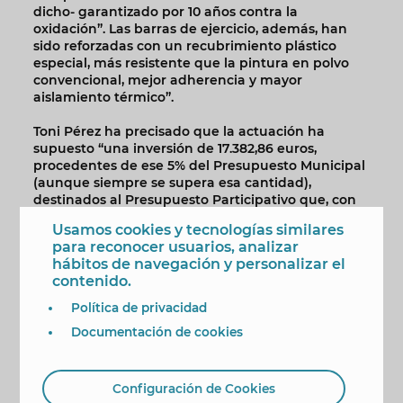
dicho- garantizado por 10 años contra la
oxidación”. Las barras de ejercicio, además, han
sido reforzadas con un recubrimiento plástico
especial, más resistente que la pintura en polvo
convencional, mejor adherencia y mayor
aislamiento térmico”.
Toni Pérez ha precisado que la actuación ha
supuesto “una inversión de 17.382,86 euros,
procedentes de ese 5% del Presupuesto Municipal
(aunque siempre se supera esa cantidad),
destinados al Presupuesto Participativo que, con
la colaboración del Consejo Vecinal, proponen y
Usamos cookies y tecnologías similares
votan los vecinos de Benidorm”.
para reconocer usuarios, analizar
hábitos de navegación y personalizar el
Asimismo, como complemento a la instalación
contenido.
deportiva, se ha incorporado “una pasarela de
madera para permitir el acceso a las personas con
Política de privacidad
movilidad reducida”, lo que amplía el número de
Documentación de cookies
posibles usuarios de una instalación deportiva
que, “desde su puesta en funcionamiento en abril
de 2017”, se ha convertido en punto de encuentro
de los amantes de esta actividad que ayuda “a
Configuración de Cookies