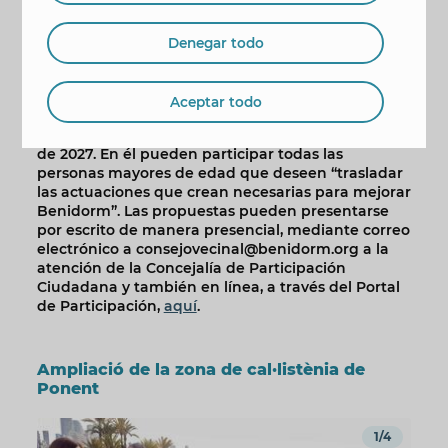
mejorar la fuerza, la resistencia, la flexibilidad y la
coordinación mediante ejercicios al aire libre en
un entorno privilegiado, como son nuestras
Denegar todo
playas”.
Toni Pérez ha recordado que “hasta el 30 de
Aceptar todo
septiembre”, está abierto el plazo de presentación
de propuestas para el Presupuesto Participativo
de 2027. En él pueden participar todas las
personas mayores de edad que deseen “trasladar
las actuaciones que crean necesarias para mejorar
Benidorm”. Las propuestas pueden presentarse
por escrito de manera presencial, mediante correo
electrónico a consejovecinal@benidorm.org a la
atención de la Concejalía de Participación
Ciudadana y también en línea, a través del Portal
de Participación,
aquí
.
Ampliació de la zona de cal·listènia de
Ponent
1/4