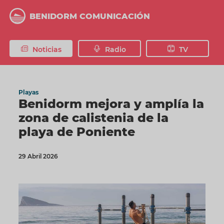
Pasar
al
BENIDORM COMUNICACIÓN
contenido
principal
Noticias
Radio
TV
Playas
Benidorm mejora y amplía la
zona de calistenia de la
playa de Poniente
29 Abril 2026