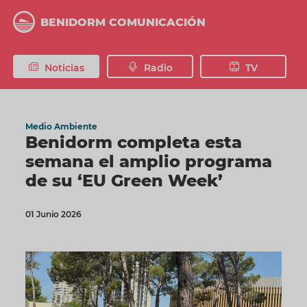
Pasar
al
BENIDORM COMUNICACIÓN
contenido
principal
Noticias
Radio
TV
Medio Ambiente
Benidorm completa esta
semana el amplio programa
de su ‘EU Green Week’
01 Junio 2026