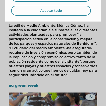
municipio. Durante la actividad, se realizará una
limpieza de la zona, plantación de árboles,
Aceptar todo
instalación de cajas nido y una visita educativa al
entorno.
La edil de Medio Ambiente, Mónica Gómez, ha
invitado a la ciudadanía a sumarse a las diferentes
actividades planteadas para promover “la
participación activa en la conservación y mejora
de los parques y espacios naturales de Benidorm”.
“El cuidado del medio ambiente -ha asegurado-
requiere de inversión económica, pero también de
la implicación y compromiso colectivo, tanto de la
población residente como de la visitante”, porque
nuestras playas y nuestros espacios y zonas verdes
“son un gran activo que hemos de cuidar hoy para
seguir disfrutándolo en el futuro”.
eu green week
1/2