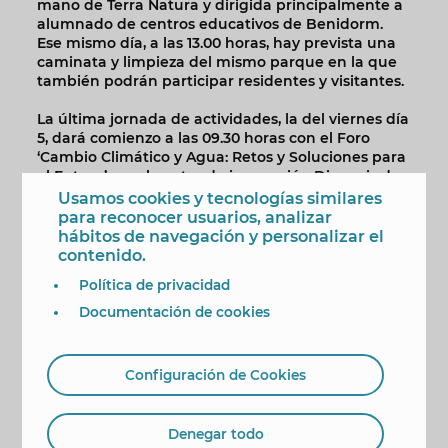
mano de Terra Natura y dirigida principalmente a
alumnado de centros educativos de Benidorm.
Ese mismo día, a las 13.00 horas, hay prevista una
caminata y limpieza del mismo parque en la que
también podrán participar residentes y visitantes.
La última jornada de actividades, la del viernes día
5, dará comienzo a las 09.30 horas con el Foro
‘Cambio Climático y Agua: Retos y Soluciones para
el Futuro’, en el centro de innovación Dinapsis de
Veolia. Este foro será un espacio de encuentro
Usamos cookies y tecnologías similares
para expertos del sector y diferentes colectivos
para reconocer usuarios, analizar
donde analizar los retos del cambio climático en
hábitos de navegación y personalizar el
relación con la gestión y disponibilidad del agua, y
contenido.
permitirá compartir soluciones innovadoras.
Política de privacidad
El mismo viernes a parir de las 10.00 horas tendrá
Documentación de cookies
lugar una acción participativa en la zona del
barranco-cantera de l’Infern, en la calle Oslo. Se
trata de una jornada de participación ambiental,
Configuración de Cookies
con la que colaboran el Parc Natural de la Serra
Gelada y Mundomar, destinada a poner en valor
este espacio y sensibilizar sobre la importancia de
Denegar todo
restaurar y cuidar los espacios naturales del