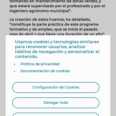
formando en mantenimiento de zonas verdes, y
que estará supervisado por el profesorado y por el
ingeniero agrónomo municipal”.
La creación de estos huertos, ha detallado,
“constituye la parte práctica de este programa
formativo y de empleo, que se inició el pasado
mes de abril y que tiene una duración de un año”.
Durante los primeros meses, el alumnado se ha
Usamos cookies y tecnologías similares
centrado en la formación teórica, mientras que en
para reconocer usuarios, analizar
el ecuador del programa se combinarán las
hábitos de navegación y personalizar el
sesiones teóricas y prácticas.
contenido.
Gómez ha recordado que “en la actualidad son
Política de privacidad
cerca de medio centenar los huertos urbanos
Documentación de cookies
operativos en el Camí de la Parva, a los que a
mediados del año que viene se sumarán los 45 de
este proyecto de ampliación”. En todos ellos, ha
indicado, “se practicará la agricultura ecológica
Configuración de Cookies
para autoconsumo”.
T’Avalem Benidorm Joves
Denegar todo
El proyecto ‘T’Avalem Benidorm Jove II’ del
Ayuntamiento está dirigido a personas
desempleadas de 16 a 30 años y cuenta con una