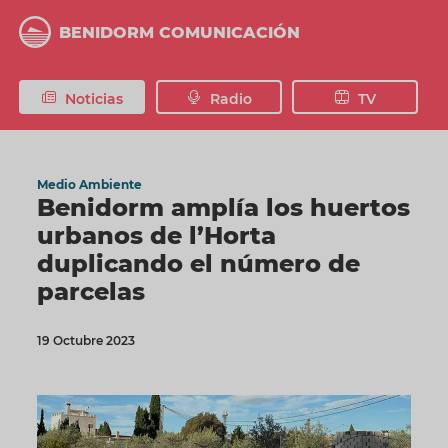
Pasar
al
BENIDORM COMUNICACIÓN
contenido
principal
Noticias
Radio
TV
Medio Ambiente
Benidorm amplía los huertos
urbanos de l’Horta
duplicando el número de
parcelas
19 Octubre 2023