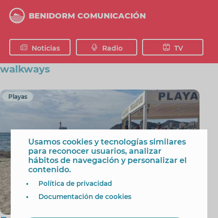
Pasar
al
BENIDORM COMUNICACIÓN
contenido
principal
Noticias
Radio
TV
walkways
Playas
Usamos cookies y tecnologías similares
para reconocer usuarios, analizar
hábitos de navegación y personalizar el
contenido.
Política de privacidad
Documentación de cookies