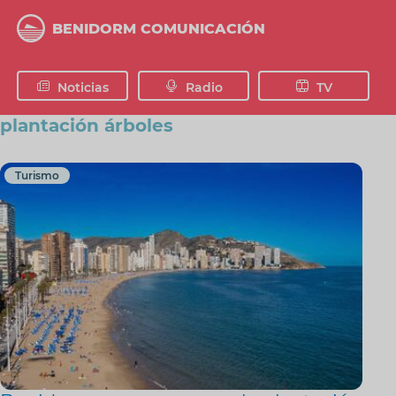
Pasar
al
BENIDORM COMUNICACIÓN
contenido
principal
Noticias
Radio
TV
plantación árboles
Turismo