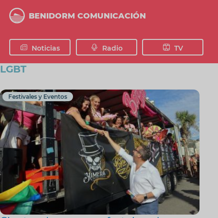
Pasar
al
BENIDORM COMUNICACIÓN
contenido
principal
Noticias
Radio
TV
LGBT
Festivales y Eventos