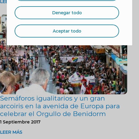
LEER MÁS
Denegar todo
Movilidad y Tráfico
Aceptar todo
Semáforos igualitarios y un gran
arcoiris en la avenida de Europa para
celebrar el Orgullo de Benidorm
1 Septiembre 2017
LEER MÁS