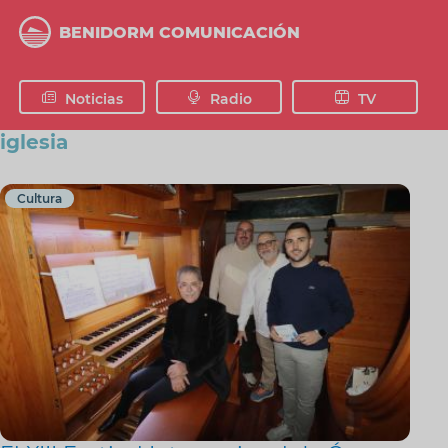
Pasar
al
BENIDORM COMUNICACIÓN
contenido
principal
Noticias
Radio
TV
iglesia
Cultura