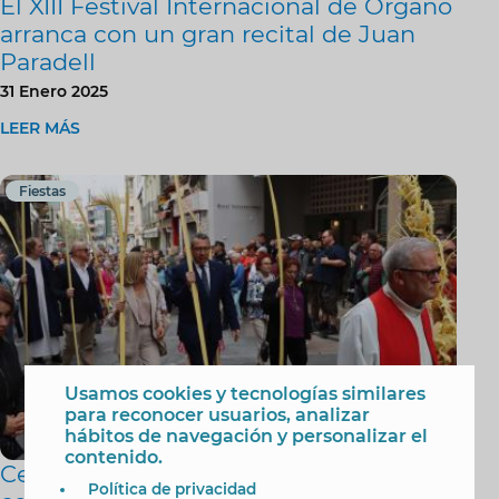
El XIII Festival Internacional de Órgano
arranca con un gran recital de Juan
Paradell
31 Enero 2025
LEER MÁS
Fiestas
Usamos cookies y tecnologías similares
para reconocer usuarios, analizar
hábitos de navegación y personalizar el
contenido.
Centenares de vecinos y turistas
Política de privacidad