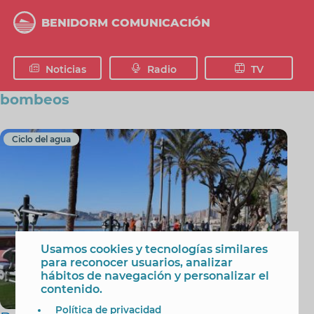
Pasar
al
BENIDORM COMUNICACIÓN
contenido
principal
Noticias
Radio
TV
bombeos
Ciclo del agua
Usamos cookies y tecnologías similares
para reconocer usuarios, analizar
hábitos de navegación y personalizar el
contenido.
Política de privacidad