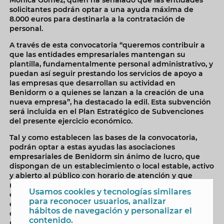
solicitantes podrán optar a una ayuda máxima de
8.000 euros para destinarla a la contratación de
personal.
A través de esta convocatoria “queremos contribuir a
que las entidades empresariales mantengan su
plantilla, fundamentalmente personal administrativo, y
puedan así seguir prestando los servicios de apoyo a
las empresas que desarrollan su actividad en
Benidorm o a quienes se lanzan a la creación de una
nueva empresa”, ha destacado la edil. Esta subvención
será incluida en el Plan Estratégico de Subvenciones
del presente ejercicio económico.
Tal y como establecen las bases de la convocatoria,
podrán optar a estas ayudas las asociaciones
empresariales de Benidorm sin ánimo de lucro, que
dispongan de un establecimiento o local estable, activo
y abierto al público con horario de atención y que
realicen de actividades de apoyo a emprendedores y
Usamos cookies y tecnologías similares
empresas de la ciudad. Igualmente, Mónica Gómez ha
para reconocer usuarios, analizar
explicado que el importe de la ayuda que reciba cada
hábitos de navegación y personalizar el
entidad se destinará a sufragar los gastos del personal
contenido.
propio que tenga contratada la asociación para