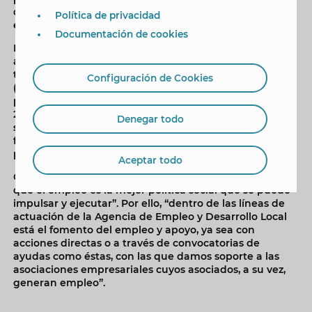
desarrollar las funciones de gestión y administración
Política de privacidad
en la asociación solicitante.
Documentación de cookies
La presentación de solicitudes, al igual que en años
anteriores, deberá tramitarse de manera telemática, a
través de la Sede Electrónica
Configuración de Cookies
(https://sede.benidorm.org), cuyo plazo comenzó el
pasado lunes 27 de abril y finalizará el 31 de octubre de
2026. La ayuda concedida será compatible con otras
Denegar todo
subvenciones, ingresos o recursos para la misma
finalidad procedentes de cualquier administración
pública o privada.
Aceptar todo
Gómez ha señalado que “siempre hemos considerado
que el empleo es la mejor política social que se puede
impulsar y ejecutar”. Por ello, “dentro de las líneas de
actuación de la Agencia de Empleo y Desarrollo Local
está el fomento del empleo y apoyo, ya sea con
acciones directas o a través de convocatorias de
ayudas como éstas, con las que damos soporte a las
asociaciones empresariales cuyos asociados, a su vez,
generan empleo”.