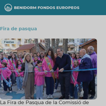
Pasar
al
BENIDORM FONDOS EUROPEOS
contenido
principal
Fira de pasqua
Fiestas
La Fira de Pasqua de la Comissió de