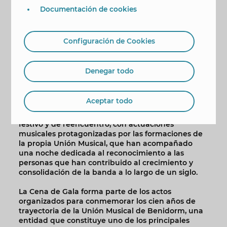
esta celebración tan especial.
Documentación de cookies
Entre los asistentes, el alcalde, Toni Pérez; el
concejal de Cultura, Jaime Jesús Pérez, y otros
Configuración de Cookies
miembros de la corporación local. También han
asistido el senador, Agustín Almodóbar y el
diputado autonómico, José Ramón González de
Denegar todo
Zárate que, con su presencia, han mostrado su
apoyo a la entidad que preside Mari Carmen
García.
Aceptar todo
La velada ha estado marcada por el ambiente
festivo y de reencuentro, con actuaciones
musicales protagonizadas por las formaciones de
la propia Unión Musical, que han acompañado
una noche dedicada al reconocimiento a las
personas que han contribuido al crecimiento y
consolidación de la banda a lo largo de un siglo.
La Cena de Gala forma parte de los actos
organizados para conmemorar los cien años de
trayectoria de la Unión Musical de Benidorm, una
entidad que constituye uno de los principales