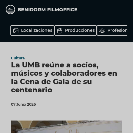
Pasar
al
BENIDORM FILMOFFICE
contenido
principal
Localizaciones
Producciones
Profesional
Cultura
La UMB reúne a socios,
músicos y colaboradores en
la Cena de Gala de su
centenario
07 Junio 2026