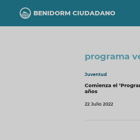
Pasar
al
BENIDORM CIUDADANO
contenido
principal
programa v
Juventud
Comienza el ‘Progra
años
22 Julio 2022