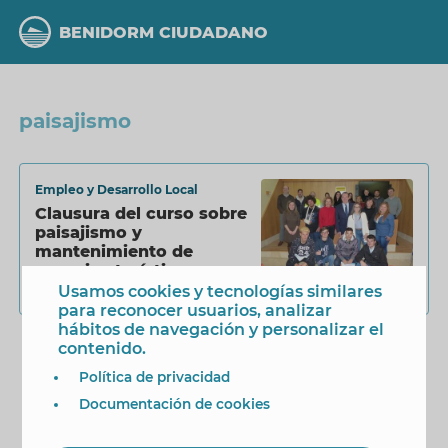
Pasar
al
BENIDORM CIUDADANO
contenido
principal
paisajismo
Empleo y Desarrollo Local
Clausura del curso sobre
paisajismo y
mantenimiento de
espacios turísticos
verdes
Usamos cookies y tecnologías similares
28 Febrero 2018
para reconocer usuarios, analizar
hábitos de navegación y personalizar el
contenido.
Política de privacidad
Documentación de cookies