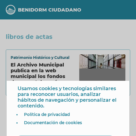
Pasar
al
BENIDORM CIUDADANO
contenido
principal
libros de actas
Patrimonio Histórico y Cultural
El Archivo Municipal
publica en la web
municipal los fondos
documentales más
relevantes
Usamos cookies y tecnologías similares
3 Agosto 2020
para reconocer usuarios, analizar
hábitos de navegación y personalizar el
contenido.
Política de privacidad
Documentación de cookies