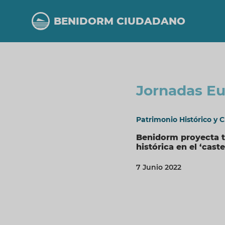
Pasar
al
BENIDORM CIUDADANO
contenido
principal
Jornadas Eu
Patrimonio Histórico y C
Benidorm proyecta ta
histórica en el ‘cas
7 Junio 2022