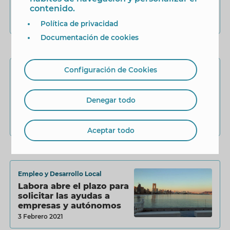
‘Corresponsabilidad es
contenido.
querer’ de la Generalitat
Valenciana
26 Septiembre 2024
Política de privacidad
Documentación de cookies
Configuración de Cookies
Ciclo del agua
La Generalitat invertirá
14,5 millones para
Denegar todo
modernizar la red de
saneamiento,
depuración y
16 Febrero 2024
Aceptar todo
reutilización de aguas de
Benidorm
Empleo y Desarrollo Local
Labora abre el plazo para
solicitar las ayudas a
empresas y autónomos
3 Febrero 2021