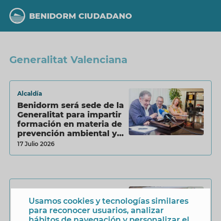
Pasar
al
BENIDORM CIUDADANO
contenido
principal
Generalitat Valenciana
Alcaldía
Benidorm será sede de la
Generalitat para impartir
formación en materia de
prevención ambiental y
patología dual
17 Julio 2026
Igualdad
Usamos cookies y tecnologías similares
Llega a Benidorm la
para reconocer usuarios, analizar
campaña
hábitos de navegación y personalizar el