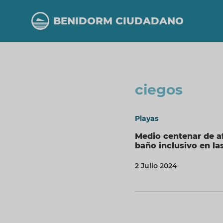
Pasar
al
BENIDORM CIUDADANO
contenido
principal
ciegos
Playas
Medio centenar de af
baño inclusivo en l
2 Julio 2024