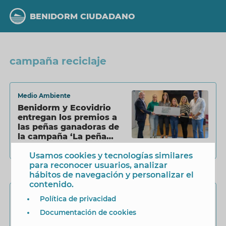
Pasar
al
BENIDORM CIUDADANO
contenido
principal
campaña reciclaje
Medio Ambiente
Benidorm y Ecovidrio
entregan los premios a
las peñas ganadoras de
la campaña ‘La peña
recicla’ de las pasadas
11 Diciembre 2023
Usamos cookies y tecnologías similares
Festes Majors Patronals
para reconocer usuarios, analizar
hábitos de navegación y personalizar el
contenido.
Medio Ambiente
Política de privacidad
Benidorm se suma a la
Documentación de cookies
campaña «Reciclar para