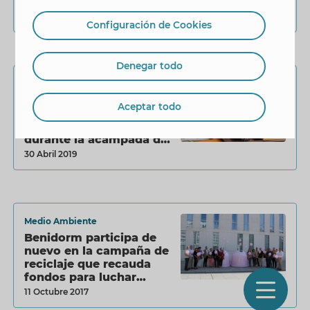
ConserMar»
30 Junio 2021
Configuración de Cookies
Denegar todo
Medio Ambiente
El Ayuntamiento de
Aceptar todo
Benidorm y Ecovidrio
promueven el reciclaje
durante la acampada de
peñas
30 Abril 2019
Medio Ambiente
Benidorm participa de
nuevo en la campaña de
reciclaje que recauda
fondos para luchar
O
contra el cáncer de
11 Octubre 2017
mama