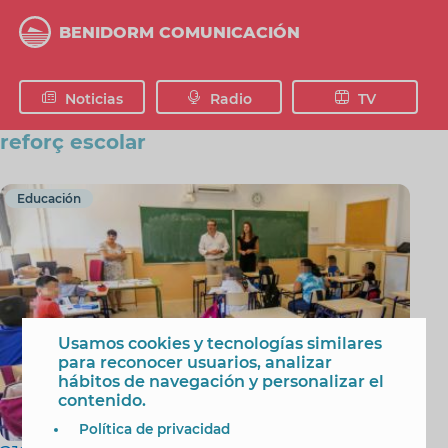
Pasar
al
BENIDORM COMUNICACIÓN
contenido
principal
Noticias
Radio
TV
reforç escolar
Educación
Usamos cookies y tecnologías similares
para reconocer usuarios, analizar
hábitos de navegación y personalizar el
contenido.
Política de privacidad