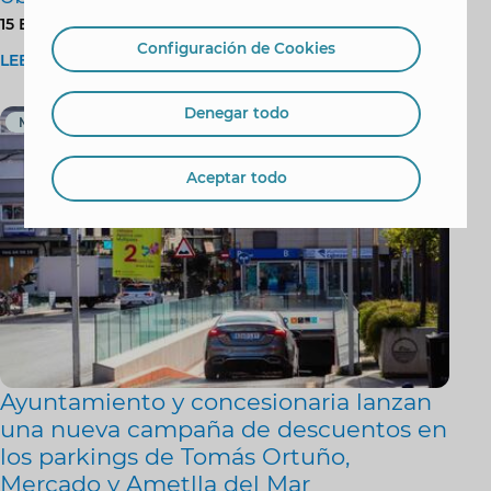
15 Enero 2026
Configuración de Cookies
LEER MÁS
Denegar todo
Movilidad y Tráfico
Aceptar todo
Ayuntamiento y concesionaria lanzan
una nueva campaña de descuentos en
los parkings de Tomás Ortuño,
Mercado y Ametlla del Mar