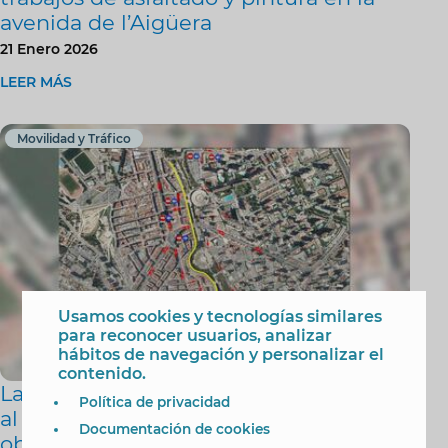
avenida de l’Aigüera
21 Enero 2026
LEER MÁS
Movilidad y Tráfico
Usamos cookies y tecnologías similares
para reconocer usuarios, analizar
hábitos de navegación y personalizar el
contenido.
La avenida de l’Aigüera estará cortada
Política de privacidad
al tráfico del 19 al 23 de enero por
Documentación de cookies
obras de asfaltado