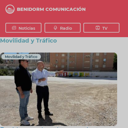
Pasar
al
BENIDORM COMUNICACIÓN
contenido
principal
Noticias
Radio
TV
Movilidad y Tráfico
Movilidad y Tráfico