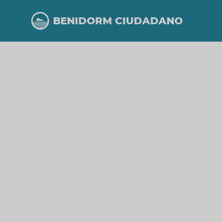
Pasar
al
BENIDORM CIUDADANO
contenido
principal